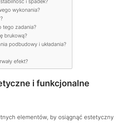
tabilność i spadek?
owego wykonania?
u?
o tego zadania?
kę brukową?
nia podbudowy i układania?
rwały efekt?
tyczne i funkcjonalne
otnych elementów, by osiągnąć estetyczny