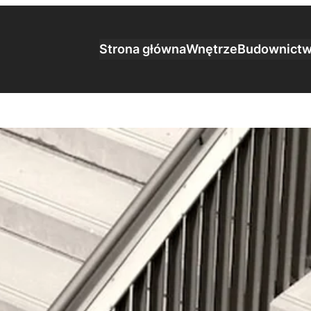
Strona główna
Wnętrze
Budownict