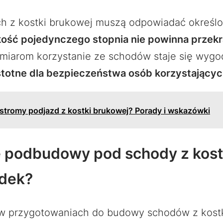
ch z kostki brukowej muszą odpowiadać okreś
ość pojedynczego stopnia nie powinna przek
ymiarom korzystanie ze schodów staje się wygod
istotne dla bezpieczeństwa osób korzystający
tromy podjazd z kostki brukowej? Porady i wskazówki
e podbudowy pod schody z kost
adek?
w przygotowaniach do budowy schodów z kostk