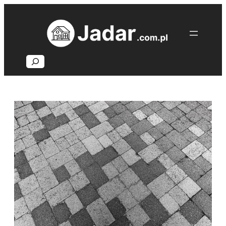
Przejdź
do
treści
Search