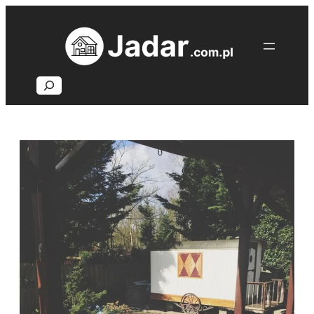
Przejdź
do
treści
Search