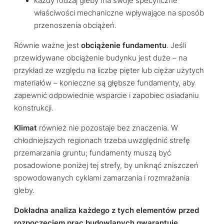
każdy rodzaj gleby ma swoje specyficzne
właściwości mechaniczne wpływające na sposób
przenoszenia obciążeń.
Równie ważne jest
obciążenie fundamentu
. Jeśli
przewidywane obciążenie budynku jest duże – na
przykład ze względu na liczbę pięter lub ciężar użytych
materiałów – konieczne są głębsze fundamenty, aby
zapewnić odpowiednie wsparcie i zapobiec osiadaniu
konstrukcji.
Klimat
również nie pozostaje bez znaczenia. W
chłodniejszych regionach trzeba uwzględnić strefę
przemarzania gruntu; fundamenty muszą być
posadowione poniżej tej strefy, by uniknąć zniszczeń
spowodowanych cyklami zamarzania i rozmrażania
gleby.
Dokładna analiza każdego z tych elementów przed
rozpoczęciem prac budowlanych gwarantuje