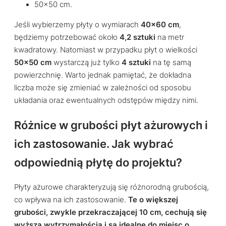
50×50 cm.
Jeśli wybierzemy płyty o wymiarach
40×60 cm
,
będziemy potrzebować około
4,2 sztuki
na metr
kwadratowy. Natomiast w przypadku płyt o wielkości
50×50 cm
wystarczą już tylko
4 sztuki
na tę samą
powierzchnię. Warto jednak pamiętać, że dokładna
liczba może się zmieniać w zależności od sposobu
układania oraz ewentualnych odstępów między nimi.
Różnice w grubości płyt ażurowych i
ich zastosowanie. Jak wybrać
odpowiednią płytę do projektu?
Płyty ażurowe charakteryzują się różnorodną grubością,
co wpływa na ich zastosowanie.
Te o większej
grubości, zwykle przekraczającej 10 cm, cechują się
wyższą wytrzymałością i są idealne do miejsc o