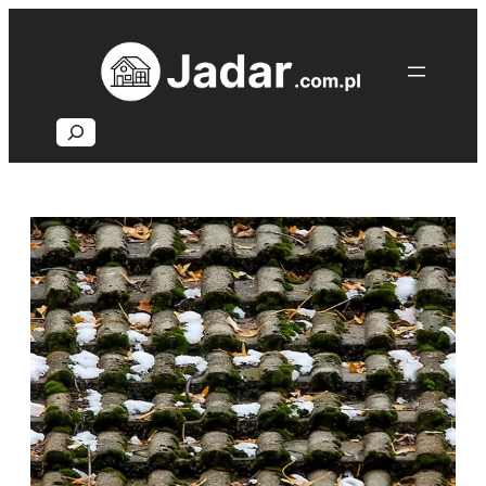
Przejdź
do
treści
Search