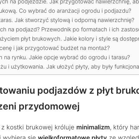
ch na podjeździe. Jak przygotować nawierzchnię, aby
ukową. Co wybrać do aranżacji ogrodu i podjazdu?
aras. Jak stworzyć stylową i odporną nawierzchnię?
ch na podjazd? Przewodnik po formatach i ich zasto
użyciem płyt brukowych. Jakie kolory i style są dostęp
cenę i jak przygotować budżet na montaż?
 na rynku. Jakie opcje wybrać do ogrodu i tarasu?
u i użytkowania. Jak ułożyć płyty, aby były funkcjona
towaniu podjazdów z płyt bruk
rzeni przydomowej
z kostki brukowej króluje
minimalizm
, który h
 wybiera się
wielkoformatowe płyty
ze względu