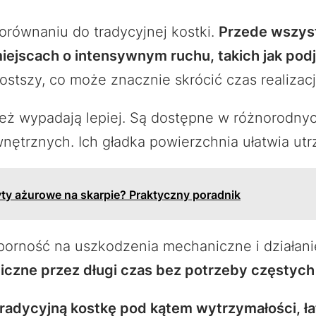
porównaniu do tradycyjnej kostki.
Przede wszyst
iejscach o intensywnym ruchu, takich jak podj
ostszy, co może znacznie skrócić czas realizacji
ż wypadają lepiej. Są dostępne w różnorodnyc
ętrznych. Ich gładka powierzchnia ułatwia utr
yty ażurowe na skarpie? Praktyczny poradnik
dporność na uszkodzenia mechaniczne i działa
niczne przez długi czas bez potrzeby częstyc
radycyjną kostkę pod kątem wytrzymałości, ła