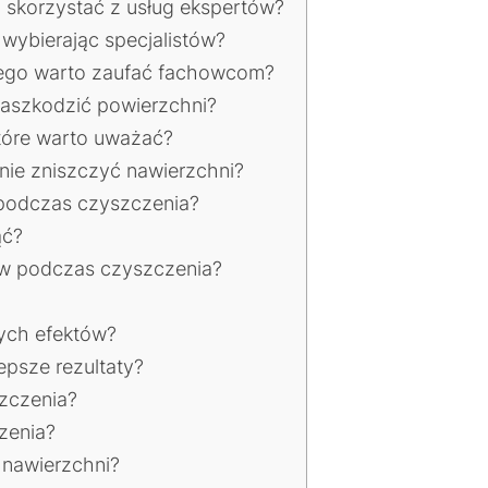
 skorzystać z usług ekspertów?
wybierając specjalistów?
zego warto zaufać fachowcom?
zaszkodzić powierzchni?
które warto uważać?
nie zniszczyć nawierzchni?
podczas czyszczenia?
ąć?
tw podczas czyszczenia?
zych efektów?
epsze rezultaty?
zczenia?
zenia?
 nawierzchni?