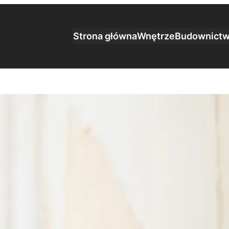
Strona główna
Wnętrze
Budownict