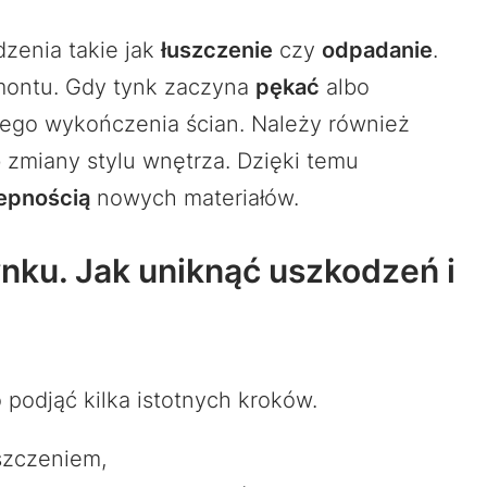
zenia takie jak
łuszczenie
czy
odpadanie
.
ontu. Gdy tynk zaczyna
pękać
albo
ałego wykończenia ścian. Należy również
 zmiany stylu wnętrza. Dzięki temu
epnością
nowych materiałów.
ku. Jak uniknąć uszkodzeń i
podjąć kilka istotnych kroków.
iszczeniem,