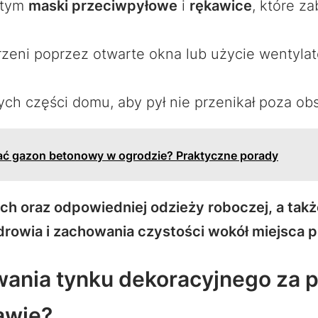
 tym
maski przeciwpyłowe
i
rękawice
, które z
zeni poprzez otwarte okna lub użycie wentylat
ych części domu, aby pył nie przenikał poza obs
ać gazon betonowy w ogrodzie? Praktyczne porady
ch oraz odpowiedniej odzieży roboczej, a takż
drowia i zachowania czystości wokół miejsca p
ania tynku dekoracyjnego za p
awie?