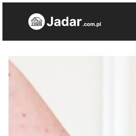
Przejdź
do
treści