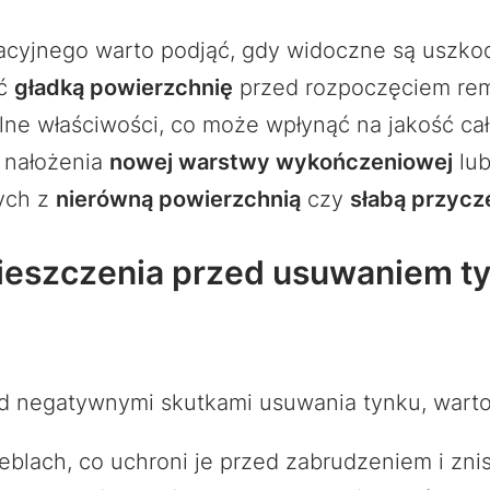
acyjnego warto podjąć, gdy widoczne są uszkod
ać
gładką powierzchnię
przed rozpoczęciem rem
nalne właściwości, co może wpłynąć na jakość c
 nałożenia
nowej warstwy wykończeniowej
lub
ych z
nierówną powierzchnią
czy
słabą przycz
eszczenia przed usuwaniem tyn
 negatywnymi skutkami usuwania tynku, warto 
meblach, co uchroni je przed zabrudzeniem i zn