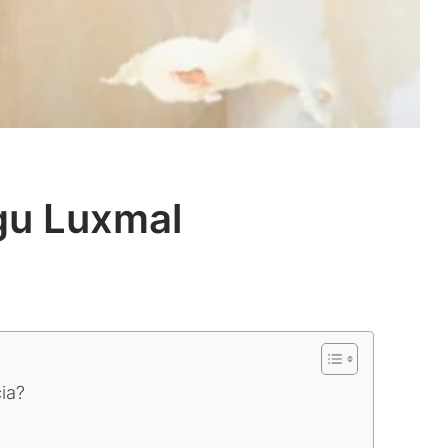
ogu Luxmal
ia?