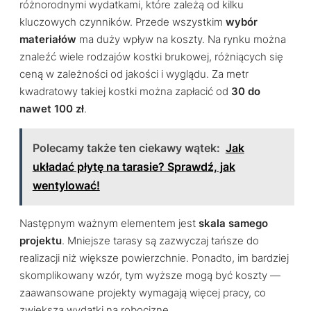
różnorodnymi wydatkami, które zależą od kilku
kluczowych czynników. Przede wszystkim
wybór
materiałów
ma duży wpływ na koszty. Na rynku można
znaleźć wiele rodzajów kostki brukowej, różniących się
ceną w zależności od jakości i wyglądu. Za metr
kwadratowy takiej kostki można zapłacić od
30 do
nawet 100 zł
.
Polecamy także ten ciekawy wątek:
Jak
układać płytę na tarasie? Sprawdź, jak
wentylować!
Następnym ważnym elementem jest
skala samego
projektu
. Mniejsze tarasy są zazwyczaj tańsze do
realizacji niż większe powierzchnie. Ponadto, im bardziej
skomplikowany wzór, tym wyższe mogą być koszty —
zaawansowane projekty wymagają więcej pracy, co
zwiększa wydatki na robociznę.