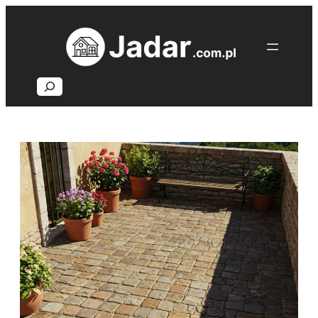
Przejdź
do
treści
Search