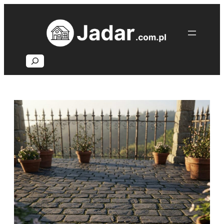
Przejdź
do
treści
Search