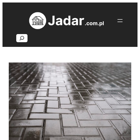
Przejdź
do
treści
Search