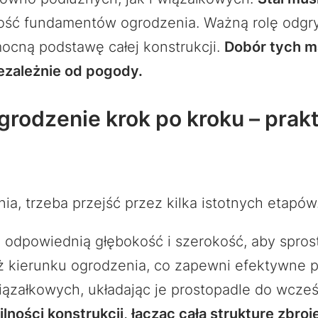
wałość fundamentów ogrodzenia. Ważną rolę odg
ocną podstawę całej konstrukcji.
Dobór tych m
iezależnie od pogody.
grodzenie krok po kroku – prak
ia, trzeba przejść przez kilka istotnych etapów
o odpowiednią głębokość i szerokość, aby spro
ż kierunku ogrodzenia, co zapewni efektywne p
iązałkowych, układając je prostopadle do wcz
ości konstrukcji, łącząc całą strukturę zbroje