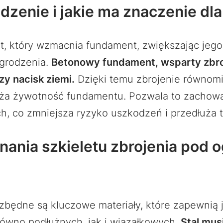
dzenie i jakie ma znaczenie dl
t, który wzmacnia fundament, zwiększając jego
ogrodzenia.
Betonowy fundament, wsparty zbroj
zy nacisk ziemi.
Dzięki temu zbrojenie równomie
uża żywotność fundamentu. Pozwala to zachowa
 co zmniejsza ryzyko uszkodzeń i przedłuża trw
ania szkieletu zbrojenia pod o
zbędne są kluczowe materiały, które zapewnią j
równo podłużnych, jak i wiązałkowych.
Stal mus