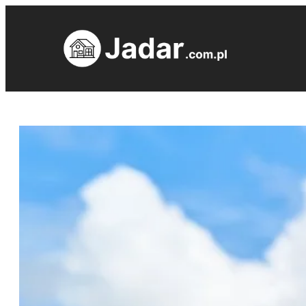
Przejdź
do
treści