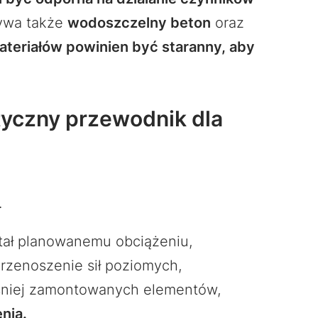
rywa także
wodoszczelny beton
oraz
ateriałów powinien być staranny, aby
tyczny przewodnik dla
.
stał planowanemu obciążeniu,
rzenoszenie sił poziomych,
eśniej zamontowanych elementów,
nia.